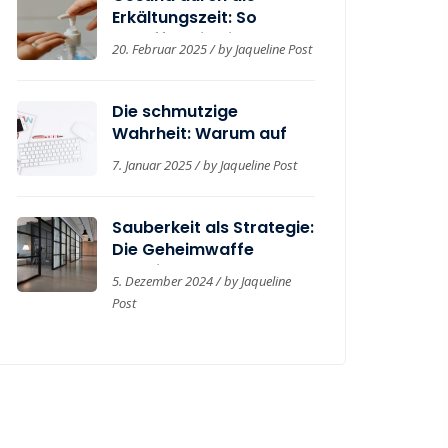
Erkältungszeit: So
schaffen Sie einen
20. Februar 2025 / by Jaqueline Post
hygienischen
Arbeitsplatz
Die schmutzige
Wahrheit: Warum auf
Ihrer Tastatur mehr lebt
7. Januar 2025 / by Jaqueline Post
als auf einer Toilette
Sauberkeit als Strategie:
Die Geheimwaffe
kreativer Unternehmen
5. Dezember 2024 / by Jaqueline
Post