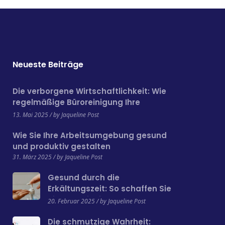
Neueste Beiträge
Die verborgene Wirtschaftlichkeit: Wie
regelmäßige Büroreinigung Ihre
Betriebskosten senken kann
13. Mai 2025 / by Jaqueline Post
Wie Sie Ihre Arbeitsumgebung gesund
und produktiv gestalten
31. März 2025 / by Jaqueline Post
Gesund durch die
Erkältungszeit: So schaffen Sie
einen hygienischen
20. Februar 2025 / by Jaqueline Post
Arbeitsplatz
Die schmutzige Wahrheit: