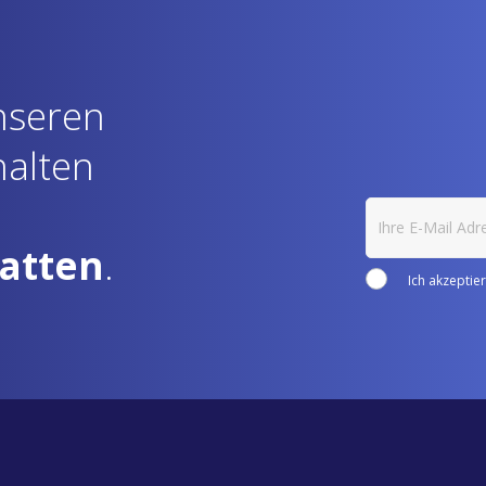
nseren
halten
atten
.
Ich akzeptie