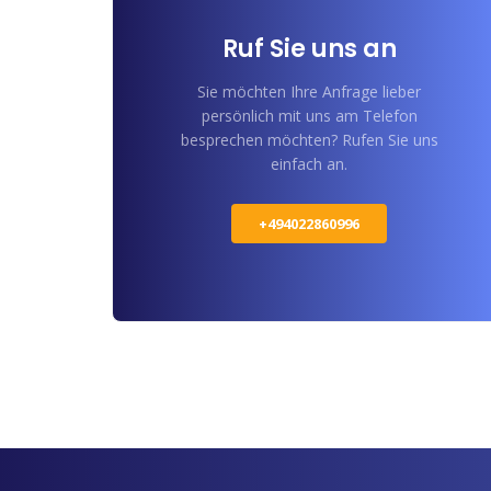
Ruf Sie uns an
Sie möchten Ihre Anfrage lieber
persönlich mit uns am Telefon
besprechen möchten? Rufen Sie uns
einfach an.
+494022860996