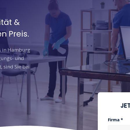
ität &
n Preis.
as in Hamburg
gungs- und
 sind Sie bei
JE
Firma *