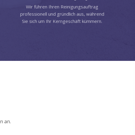
Wir führen Ihren Reinigungsauftrag
professionell und gründlich aus, während
Sie sich um Ihr Kerngeschäft kümmern.
n an.