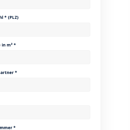
hl * (PLZ)
 in m² *
artner *
ummer *